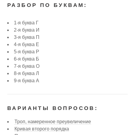
РАЗБОР ПО БУКВАМ:
1-я буква Г
2-я буква И
3-я буква П
4-я буква Е
5-я буква Р
6-я буква Б
7-я буква О
8-я буква Л
9-я буква А
ВАРИАНТЫ ВОПРОСОВ:
Троп, намеренное преувеличение
Кривая второго порядка