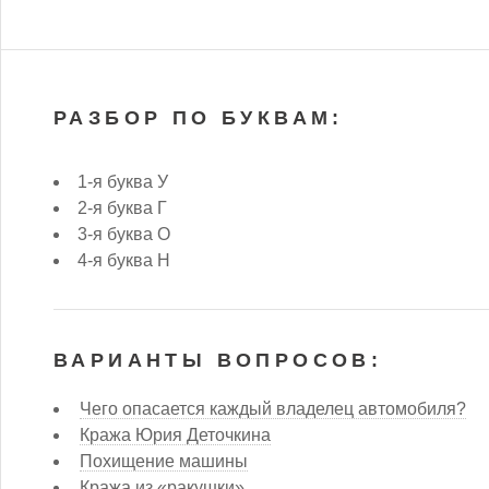
РАЗБОР ПО БУКВАМ:
1-я буква У
2-я буква Г
3-я буква О
4-я буква Н
ВАРИАНТЫ ВОПРОСОВ:
Чего опасается каждый владелец автомобиля?
Кража Юрия Деточкина
Похищение машины
Кража из «ракушки»