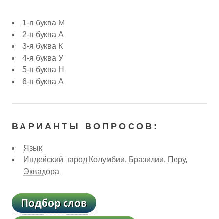
1-я буква М
2-я буква А
3-я буква К
4-я буква У
5-я буква Н
6-я буква А
ВАРИАНТЫ ВОПРОСОВ:
Язык
Индейский народ Колумбии, Бразилии, Перу,
Эквадора