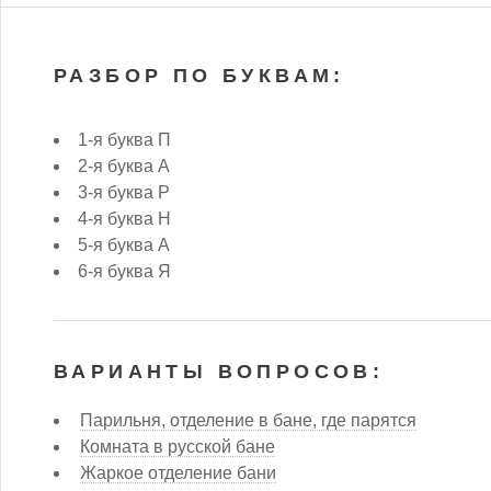
РАЗБОР ПО БУКВАМ:
1-я буква П
2-я буква А
3-я буква Р
4-я буква Н
5-я буква А
6-я буква Я
ВАРИАНТЫ ВОПРОСОВ:
Парильня, отделение в бане, где парятся
Комната в русской бане
Жаркое отделение бани