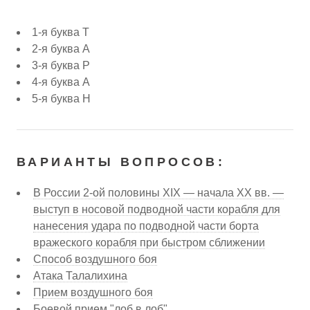
1-я буква Т
2-я буква А
3-я буква Р
4-я буква А
5-я буква Н
ВАРИАНТЫ ВОПРОСОВ:
В России 2-ой половины XIX — начала XX вв. —
выступ в носовой подводной части корабля для
нанесения удара по подводной части борта
вражеского корабля при быстром сближении
Способ воздушного боя
Атака Талалихина
Прием воздушного боя
Боевой прием "лоб в лоб"