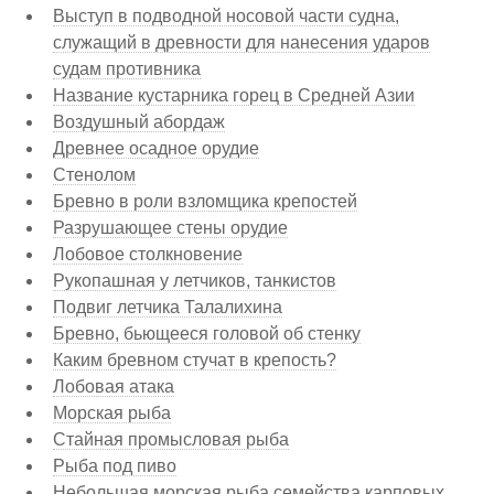
Выступ в подводной носовой части судна,
служащий в древности для нанесения ударов
судам противника
Название кустарника горец в Средней Азии
Воздушный абордаж
Древнее осадное орудие
Стенолом
Бревно в роли взломщика крепостей
Разрушающее стены орудие
Лобовое столкновение
Рукопашная у летчиков, танкистов
Подвиг летчика Талалихина
Бревно, бьющееся головой об стенку
Каким бревном стучат в крепость?
Лобовая атака
Морская рыба
Стайная промысловая рыба
Рыба под пиво
Небольшая морская рыба семейства карповых,