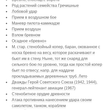
Род растений семейства Гречишные
Лобовой удар
Прием в воздушном бое
Маневр пилота-камикадзе
Прием воздушн
Взлом бревном
Осадное «бревно»
М. стар. стенобойный копер, баран, окованное с
носка бревно на весу, которое раскачивают и
бьют им в стену. Ныне, тот же снаряд для
сильного бою по уровню, тогда как простой копер
бьет по отвесу; напр. для наддачи
прокладываемых деревянных труб. Лето
Дважды Герой Советского Союза (1942, 1944),
генерал-лейтенант авиации (1967)
Стенобитное орудие древности
Атака противника нанесением удара своим
самолетом, танком, кораблем