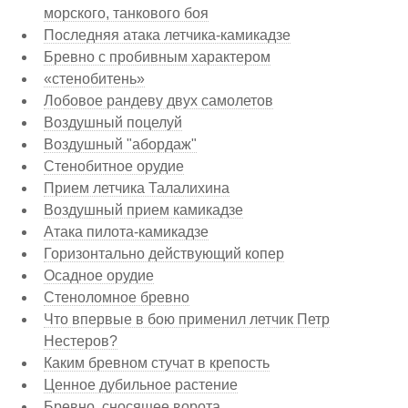
морского, танкового боя
Последняя атака летчика-камикадзе
Бревно с пробивным характером
«стенобитень»
Лобовое рандеву двух самолетов
Воздушный поцелуй
Воздушный "абордаж"
Стенобитное орудие
Прием летчика Талалихина
Воздушный прием камикадзе
Атака пилота-камикадзе
Горизонтально действующий копер
Осадное орудие
Стеноломное бревно
Что впервые в бою применил летчик Петр
Нестеров?
Каким бревном стучат в крепость
Ценное дубильное растение
Бревно, сносящее ворота