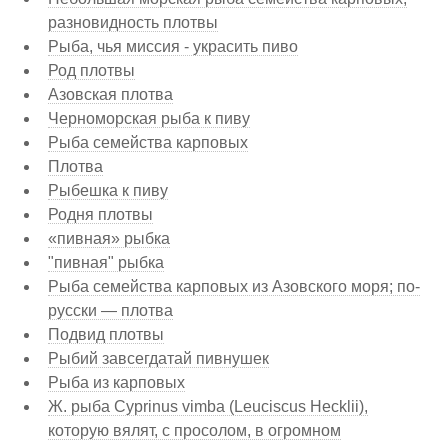
разновидность плотвы
Рыба, чья миссия - украсить пиво
Род плотвы
Азовская плотва
Черноморская рыба к пиву
Рыба семейства карповых
Плотва
Рыбешка к пиву
Родня плотвы
«пивная» рыбка
"пивная" рыбка
Рыба семейства карповых из Азовского моря; по-
русски — плотва
Подвид плотвы
Рыбий завсегдатай пивнушек
Рыба из карповых
Ж. рыба Cyprinus vimba (Leuciscus Hecklii),
которую вялят, с просолом, в огромном