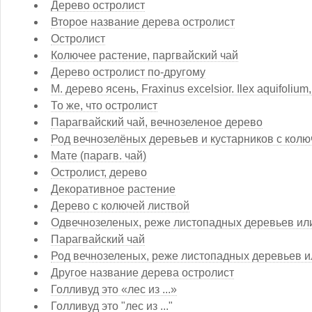
Дерево остролист
Второе название дерева остролист
Остролист
Колючее растение, паргвайский чай
Дерево остролист по-другому
М. дерево ясень, Fraxinus excelsior. Ilex aquifoliu
То же, что остролист
Парагвайский чай, вечнозеленое дерево
Род вечнозелёных деревьев и кустарников с кол
Мате (парагв. чай)
Остролист, дерево
Декоративное растение
Дерево с колючей листвой
Одвечнозеленых, реже листопадных деревьев или
Парагвайский чай
Род вечнозеленых, реже листопадных деревьев и
Другое название дерева остролист
Голливуд это «лес из ...»
Голливуд это "лес из ..."