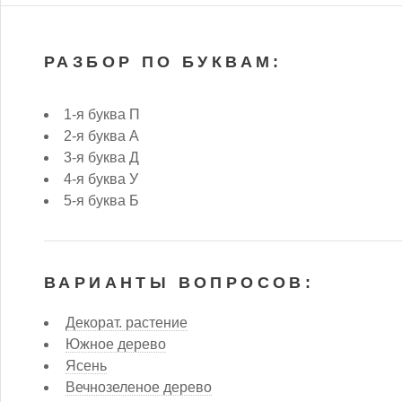
РАЗБОР ПО БУКВАМ:
1-я буква П
2-я буква А
3-я буква Д
4-я буква У
5-я буква Б
ВАРИАНТЫ ВОПРОСОВ:
Декорат. растение
Южное дерево
Ясень
Вечнозеленое дерево