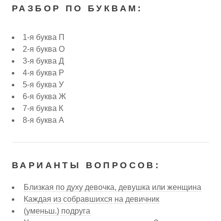
РАЗБОР ПО БУКВАМ:
1-я буква П
2-я буква О
3-я буква Д
4-я буква Р
5-я буква У
6-я буква Ж
7-я буква К
8-я буква А
ВАРИАНТЫ ВОПРОСОВ:
Близкая по духу девочка, девушка или женщина
Каждая из собравшихся на девичник
(уменьш.) подруга