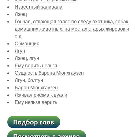
Известный заливала
Лжец
Гончая, отдающая голос по следу охотника, собак,
домашних животных, на местах старых жировок и
т. д
Обманщик
Лгун
Лжец, лгун
Ему верить нельзя
Сущность барона Мюнхгаузен
Лгун, болтун
Барон Мюнхгаузен
Лживая рифма к вуали
Ему нельзя верить