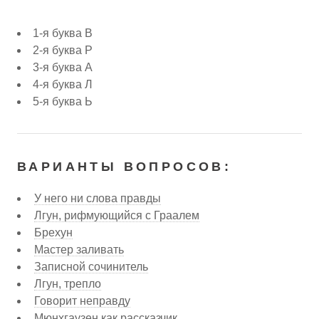
1-я буква В
2-я буква Р
3-я буква А
4-я буква Л
5-я буква Ь
ВАРИАНТЫ ВОПРОСОВ:
У него ни слова правды
Лгун, рифмующийся с Граалем
Брехун
Мастер заливать
Записной сочинитель
Лгун, трепло
Говорит неправду
Мюнхгаузен как рассказчик