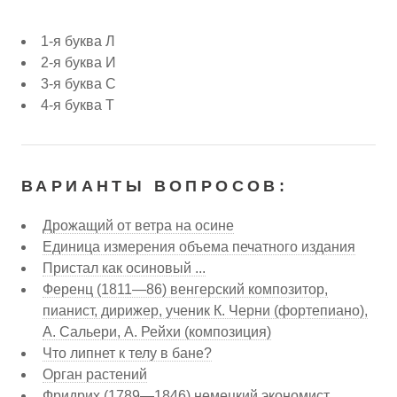
1-я буква Л
2-я буква И
3-я буква С
4-я буква Т
ВАРИАНТЫ ВОПРОСОВ:
Дрожащий от ветра на осине
Единица измерения объема печатного издания
Пристал как осиновый ...
Ференц (1811—86) венгерский композитор,
пианист, дирижер, ученик К. Черни (фортепиано),
А. Сальери, А. Рейхи (композиция)
Что липнет к телу в бане?
Орган растений
Фридрих (1789—1846) немецкий экономист