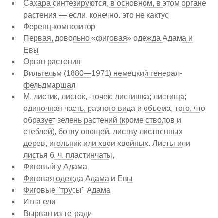
Сахара синтезируются, в основном, в этом органе
растения — если, конечно, это не кактус
Ференц-композитор
Первая, довольно «фиговая» одежда Адама и
Евы
Орган растения
Вильгельм (1880—1971) немецкий генерал-
фельдмаршал
М. листик, листок, -точек; листишка; листища;
одиночная часть, разного вида и объема, того, что
образует зелень растений (кроме стволов и
стеблей), ботву овощей, листву лиственных
дерев, игольник или хвои хвойных. Листы или
листья б. ч. пластинчаты,
Фиговый у Адама
Фиговая одежда Адама и Евы
Фиговые "трусы" Адама
Игла ели
Вырван из тетради