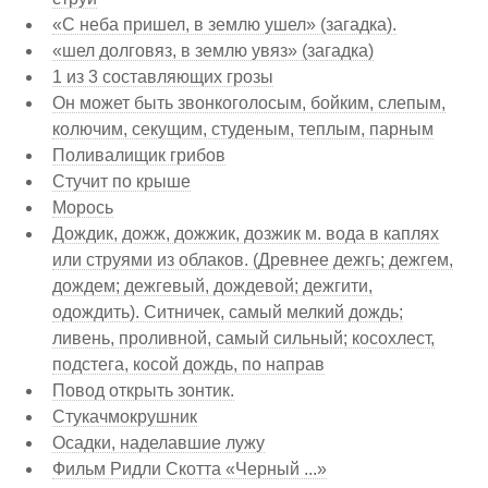
«С неба пришел, в землю ушел» (загадка).
«шел долговяз, в землю увяз» (загадка)
1 из 3 составляющих грозы
Он может быть звонкоголосым, бойким, слепым,
колючим, секущим, студеным, теплым, парным
Поливалищик грибов
Стучит по крыше
Морось
Дождик, дожж, дожжик, дозжик м. вода в каплях
или струями из облаков. (Древнее дежгь; дежгем,
дождем; дежгевый, дождевой; дежгити,
одождить). Ситничек, самый мелкий дождь;
ливень, проливной, самый сильный; косохлест,
подстега, косой дождь, по направ
Повод открыть зонтик.
Стукачмокрушник
Осадки, наделавшие лужу
Фильм Ридли Скотта «Черный ...»