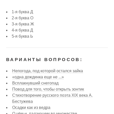
1-я буква Д
2-я буква О
3-я буква Ж
4-я буква Д
5-я буква Ь
ВАРИАНТЫ ВОПРОСОВ:
Непогода, под которой остался зайка
«одна дождинка еще не ...»
Всплакнувший снегопад
Повод для того, чтобы открыть зонтик
Стихотворение русского поэта XIX века А.
Бестужева
Осадки как из ведра
О чём-н. падающем во множестве