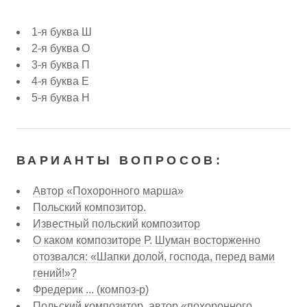
1-я буква Ш
2-я буква О
3-я буква П
4-я буква Е
5-я буква Н
ВАРИАНТЫ ВОПРОСОВ:
Автор «Похоронного марша»
Польский композитор.
Известный польский композитор
О каком композиторе Р. Шуман восторженно
отозвался: «Шапки долой, господа, перед вами
гений!»?
Фредерик ... (композ-р)
Польский композитор, автор «похоронного