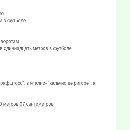
ло
м в футболе
 воротам
 в одиннадцать метров в футболе
рафштосс", в италии- "кальчио де ригоре". а
0 метров 97 сантиметров