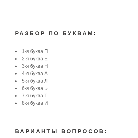
РАЗБОР ПО БУКВАМ:
1-я буква П
2-я буква Е
3-я буква Н
4-я буква А
5-я буква Л
6-я буква Ь
7-я буква Т
8-я буква И
ВАРИАНТЫ ВОПРОСОВ: