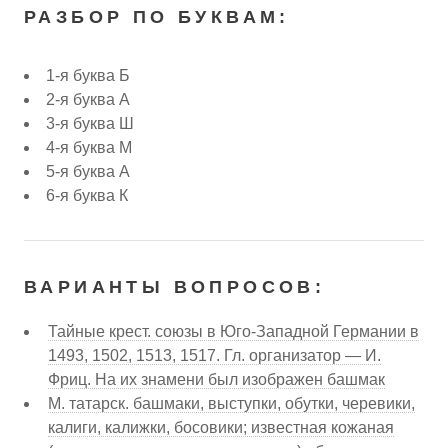
РАЗБОР ПО БУКВАМ:
1-я буква Б
2-я буква А
3-я буква Ш
4-я буква М
5-я буква А
6-я буква К
ВАРИАНТЫ ВОПРОСОВ:
Тайные крест. союзы в Юго-Западной Германии в
1493, 1502, 1513, 1517. Гл. организатор — И.
Фриц. На их знамени был изображен башмак
М. татарск. башмаки, выступки, обутки, черевики,
калиги, калижки, босовики; известная кожаная