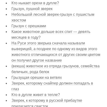
Кто ныкает орехи в дупле?
Грызун, пушной зверек
Небольшой лесной зверек-грызун с пушистым
хвостом
Грызун с орешками
Какое животное дольше всех спит — девять
месяцев в году?
На Руси этого зверька сначала называли
выверицей, а позднее по одному из видов этого
животного отличающихся от других своим цветом
он получил другое название
(векша) животное из отряда грызунов, семейства
беличьих, рода белок
Грызущая орешки на ветвях
Зверек, которому снайпер должен попадать в
глаз
Кто в дупле живет в тепле?
Зверек, к которому в русской прибаутке
прилагается свисток