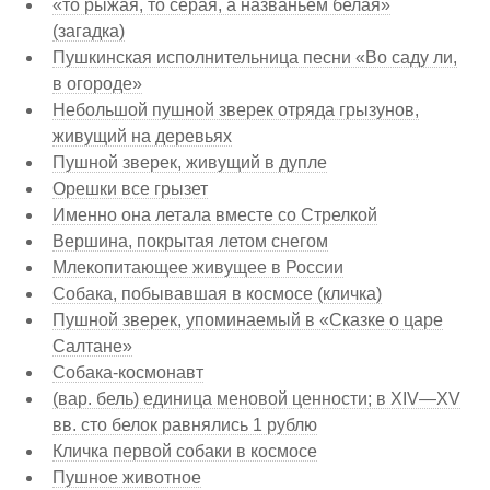
«то рыжая, то серая, а названьем белая»
(загадка)
Пушкинская исполнительница песни «Во саду ли,
в огороде»
Небольшой пушной зверек отряда грызунов,
живущий на деревьях
Пушной зверек, живущий в дупле
Орешки все грызет
Именно она летала вместе со Стрелкой
Вершина, покрытая летом снегом
Млекопитающее живущее в России
Собака, побывавшая в космосе (кличка)
Пушной зверек, упоминаемый в «Сказке о царе
Салтане»
Собака-космонавт
(вар. бель) единица меновой ценности; в XIV—XV
вв. сто белок равнялись 1 рублю
Кличка первой собаки в космосе
Пушное животное