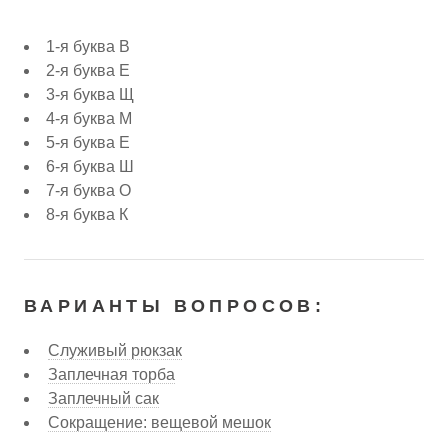
1-я буква В
2-я буква Е
3-я буква Щ
4-я буква М
5-я буква Е
6-я буква Ш
7-я буква О
8-я буква К
ВАРИАНТЫ ВОПРОСОВ:
Служивый рюкзак
Заплечная торба
Заплечный сак
Сокращение: вещевой мешок