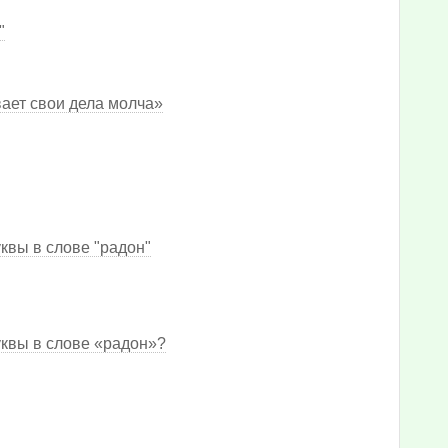
"
вает свои дела молча»
квы в слове "радон"
уквы в слове «радон»?