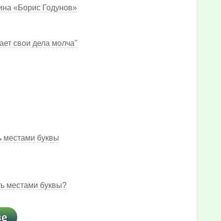
ина «Борис Годунов»
вает свои дела молча"
ть местами буквы
ть местами буквы?