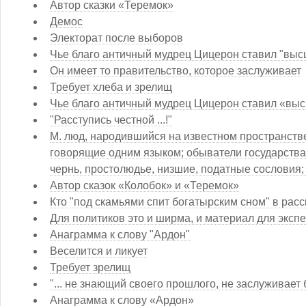
Автор сказки «Теремок»
Демос
Электорат после выборов
Чье благо античный мудрец Цицерон ставил "выс
Он имеет то правительство, которое заслуживает
Требует хлеба и зрелищ
Чье благо античный мудрец Цицерон ставил «вы
"Расступись честной ...!"
М. люд, народившийся на известном пространстве
говорящие одним языком; обыватели государства
чернь, простолюдье, низшие, податные сословия;
Автор сказок «Колобок» и «Теремок»
Кто "под скамьями спит богатырским сном" в расс
Для политиков это и ширма, и материал для экспе
Анаграмма к слову "Ардон"
Веселится и ликует
Требует зрелищ
"... не знающий своего прошлого, не заслуживает
Анаграмма к слову «Ардон»