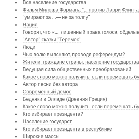
Все население государства
Фильм Милоша Формана "... против Ларри Флинта
"умирают за ...— не за толпу"
Нация
Говорят, что «..., лишенный права голоса, обделы
"Автор" сказки "Теремок"
Люди
Чью волю выясняют, проводя референдум?
Жители, граждане страны, население государства
Ведущая сила общественных преобразований
Какое слово можно получить, если перемешать бу
Автор песни без автора
Современный демос
Бедняки в Элладе (Древняя Греция)
Какое слово можно получить, если перемешать б
Кто избирает президента?
Население государст
Кто избирает президента в республике
Широкие массы