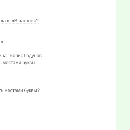
сказе «В вагоне»?
а»
на "Борис Годунов"
ть местами буквы
ть местами буквы?