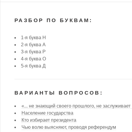
РАЗБОР ПО БУКВАМ:
1-я буква Н
2-я буква А
3-я буква Р
4-я буква О
5-я буква Д
ВАРИАНТЫ ВОПРОСОВ:
«... не знающий своего прошлого, не заслуживает
Население государства
Кто избирает президента
Чью волю выясняют, проводя референдум