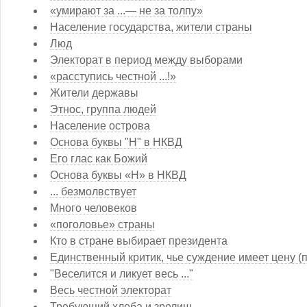
«умирают за ...— не за толпу»
Население государства, жители страны
Люд
Электорат в период между выборами
«расступись честной ...!»
Жители державы
Этнос, группа людей
Население острова
Основа буквы "Н" в НКВД
Его глас как Божий
Основа буквы «Н» в НКВД
... безмолвствует
Много человеков
«поголовье» страны
Кто в стране выбирает президента
Единственный критик, чье суждение имеет цену (
"Веселится и ликует весь ..."
Весь честной электорат
Требующий хлеба и зрелищ