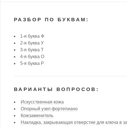
РАЗБОР ПО БУКВАМ:
1-я буква Ф
2-я буква У
3-я буква Т
4-я буква О
5-я буква Р
ВАРИАНТЫ ВОПРОСОВ:
Искусственная кожа
Опорный узел фортепиано
Кожзаменитель
Накладка, закрывающая отверстие для ключа в з