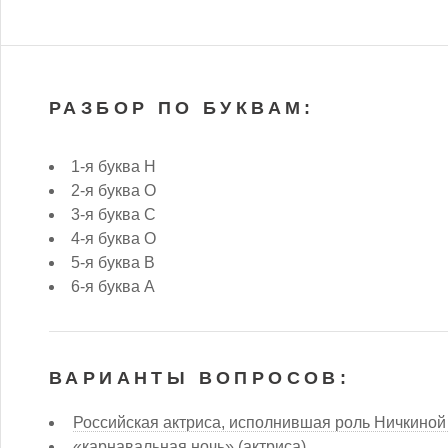
РАЗБОР ПО БУКВАМ:
1-я буква Н
2-я буква О
3-я буква С
4-я буква О
5-я буква В
6-я буква А
ВАРИАНТЫ ВОПРОСОВ:
Российская актриса, исполнившая роль Ничкино
«карнавальная ночь» (актриса)