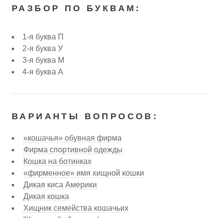
РАЗБОР ПО БУКВАМ:
1-я буква П
2-я буква У
3-я буква М
4-я буква А
ВАРИАНТЫ ВОПРОСОВ:
«кошачья» обувная фирма
Фирма спортивной одежды
Кошка на ботинках
«фирменное» имя хищной кошки
Дикая киса Америки
Дикая кошка
Хищник семейства кошачьих