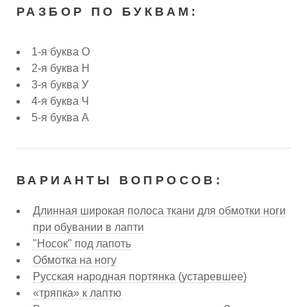
РАЗБОР ПО БУКВАМ:
1-я буква О
2-я буква Н
3-я буква У
4-я буква Ч
5-я буква А
ВАРИАНТЫ ВОПРОСОВ:
Длинная широкая полоса ткани для обмотки ноги
при обувании в лапти
"Носок" под лапоть
Обмотка на ногу
Русская народная портянка (устаревшее)
«тряпка» к лаптю