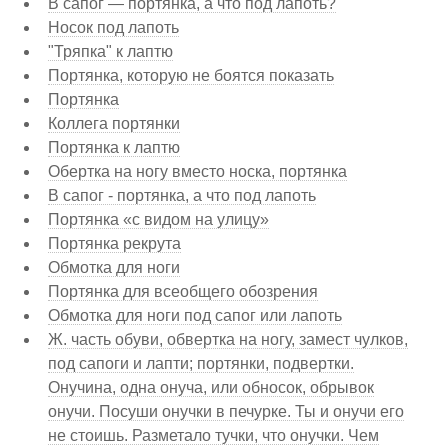
В сапог — портянка, а что под лапоть?
Носок под лапоть
"Тряпка" к лаптю
Портянка, которую не боятся показать
Портянка
Коллега портянки
Портянка к лаптю
Обертка на ногу вместо носка, портянка
В сапог - портянка, а что под лапоть
Портянка «с видом на улицу»
Портянка рекрута
Обмотка для ноги
Портянка для всеобщего обозрения
Обмотка для ноги под сапог или лапоть
Ж. часть обуви, обвертка на ногу, замест чулков,
под сапоги и лапти; портянки, подвертки.
Онучина, одна онуча, или обносок, обрывок
онучи. Посуши онучки в печурке. Ты и онучи его
не стоишь. Разметало тучки, что онучки. Чем