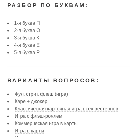
РАЗБОР ПО БУКВАМ:
1-я буква П
2-я буква О
3-я буква К
4-я буква Е
5-я буква Р
ВАРИАНТЫ ВОПРОСОВ:
Фул, стрит, флеш (игра)
Каре + джокер
Классическая карточная игра всех вестернов
Игра с флэш-роялем
Коммерческая игра в карты
Игра в карты