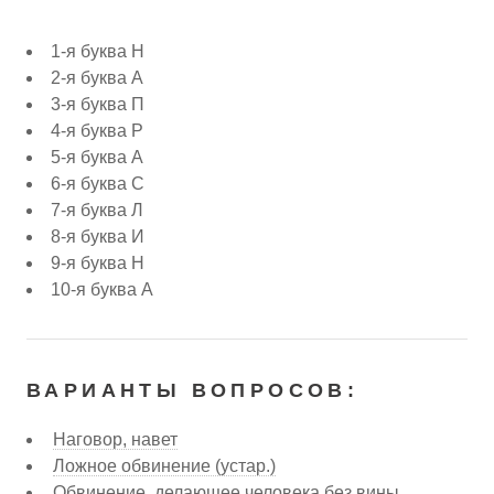
1-я буква Н
2-я буква А
3-я буква П
4-я буква Р
5-я буква А
6-я буква С
7-я буква Л
8-я буква И
9-я буква Н
10-я буква А
ВАРИАНТЫ ВОПРОСОВ:
Наговор, навет
Ложное обвинение (устар.)
Обвинение, делающее человека без вины