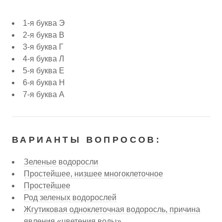
1-я буква Э
2-я буква В
3-я буква Г
4-я буква Л
5-я буква Е
6-я буква Н
7-я буква А
ВАРИАНТЫ ВОПРОСОВ:
Зеленые водоросли
Простейшее, низшее многоклеточное
Простейшее
Род зеленых водорослей
Жгутиковая одноклеточная водоросль, причина
явления «цветения воды»