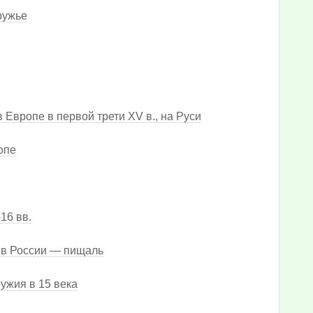
ружье
Европе в первой трети XV в., на Руси
опе
16 вв.
 в России — пищаль
ужия в 15 века