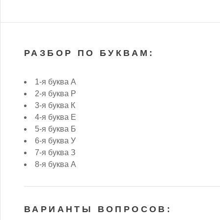
РАЗБОР ПО БУКВАМ:
1-я буква А
2-я буква Р
3-я буква К
4-я буква Е
5-я буква Б
6-я буква У
7-я буква З
8-я буква А
ВАРИАНТЫ ВОПРОСОВ: