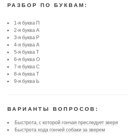
РАЗБОР ПО БУКВАМ:
1-я буква П
2-я буква А
3-я буква Р
4-я буква А
5-я буква Т
6-я буква О
7-я буква С
8-я буква Т
9-я буква Ь
ВАРИАНТЫ ВОПРОСОВ:
Быстрота, с которой гончая преследует зверя
Быстрота хода гончей собаки за зверем