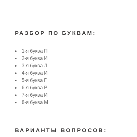
РАЗБОР ПО БУКВАМ:
1-я буква П
2-я буква И
3-я буква Л
4-я буква И
5-я буква Г
6-я буква Р
7-я буква И
8-я буква М
ВАРИАНТЫ ВОПРОСОВ: