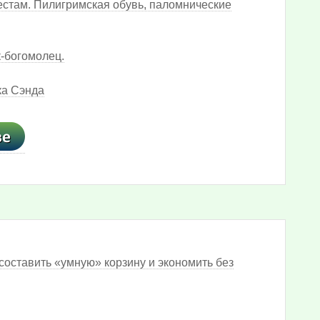
естам. Пилигримская обувь, паломнические
-богомолец.
ка Сэнда
составить «умную» корзину и экономить без