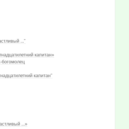
тливый ..."
тнадцатилетний капитан»
к-богомолец
тнадцатилетний капитан"
стливый ...»