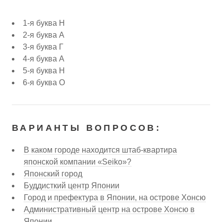
1-я буква Н
2-я буква А
3-я буква Г
4-я буква А
5-я буква Н
6-я буква О
ВАРИАНТЫ ВОПРОСОВ:
В каком городе находится штаб-квартира
японской компании «Seiko»?
Японский город
Буддисткий центр Японии
Город и префектура в Японии, на острове Хонсю
Административный центр на острове Хонсю в
Японии