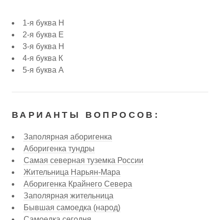
1-я буква Н
2-я буква Е
3-я буква Н
4-я буква К
5-я буква А
ВАРИАНТЫ ВОПРОСОВ:
Заполярная аборигенка
Аборигенка тундры
Самая северная туземка России
Жительница Нарьян-Мара
Аборигенка Крайнего Севера
Заполярная жительница
Бывшая самоедка (народ)
Самоедка сегодня