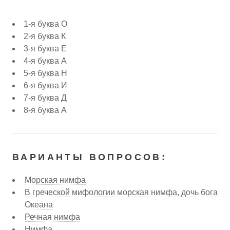
1-я буква О
2-я буква К
3-я буква Е
4-я буква А
5-я буква Н
6-я буква И
7-я буква Д
8-я буква А
ВАРИАНТЫ ВОПРОСОВ:
Морская нимфа
В греческой мифологии морская нимфа, дочь бога
Океана
Речная нимфа
Нимфа