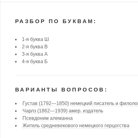
РАЗБОР ПО БУКВАМ:
1-я буква Ш
2-я буква В
3-я буква А
4-я буква Б
ВАРИАНТЫ ВОПРОСОВ:
Густав (1792—1850) немецкий писатель и филоло
Чарлз (1862—1939) амер. издатель
Псевдоним алеманна
Житель средневекового немецкого герцогства