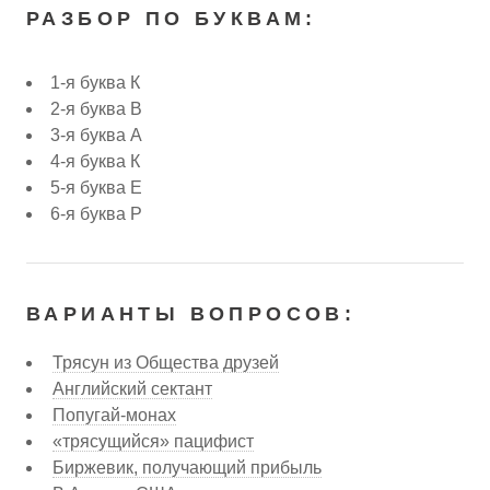
РАЗБОР ПО БУКВАМ:
1-я буква К
2-я буква В
3-я буква А
4-я буква К
5-я буква Е
6-я буква Р
ВАРИАНТЫ ВОПРОСОВ:
Трясун из Общества друзей
Английский сектант
Попугай-монах
«трясущийся» пацифист
Биржевик, получающий прибыль