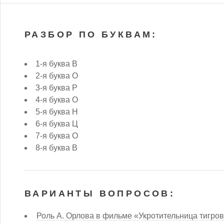
РАЗБОР ПО БУКВАМ:
1-я буква В
2-я буква О
3-я буква Р
4-я буква О
5-я буква Н
6-я буква Ц
7-я буква О
8-я буква В
ВАРИАНТЫ ВОПРОСОВ:
Роль А. Орлова в фильме «Укротительница тигро