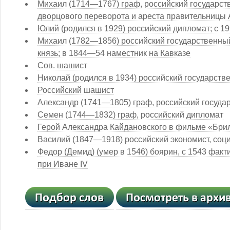
Михаил (1714—1767) граф, российский государств
дворцового переворота и ареста правительницы
Юлий (родился в 1929) российский дипломат; с 1
Михаил (1782—1856) российский государственны
князь; в 1844—54 наместник на Кавказе
Сов. шашист
Николай (родился в 1934) российский государстве
Российский шашист
Александр (1741—1805) граф, российский госуда
Семен (1744—1832) граф, российский дипломат
Герой Александра Кайдановского в фильме «Бри
Василий (1847—1918) российский экономист, соц
Федор (Демид) (умер в 1546) боярин, с 1543 факт
при Иване IV