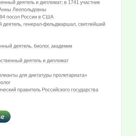
енный деятель и дипломат; в 1741 участник
 Анны Леопольдовны
994 посол России в США
й деятель, генерал-фельдмаршал, светлейший
нный деятель, биолог, академик
рственный деятель и дипломат
ллианты для диктатуры пролетариата»
иолог
ический правитель Российского государства