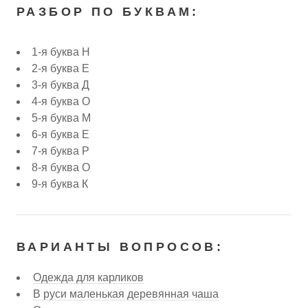
РАЗБОР ПО БУКВАМ:
1-я буква Н
2-я буква Е
3-я буква Д
4-я буква О
5-я буква М
6-я буква Е
7-я буква Р
8-я буква О
9-я буква К
ВАРИАНТЫ ВОПРОСОВ:
Одежда для карликов
В руси маленькая деревянная чаша