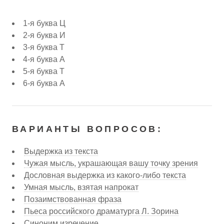
1-я буква Ц
2-я буква И
3-я буква Т
4-я буква А
5-я буква Т
6-я буква А
ВАРИАНТЫ ВОПРОСОВ:
Выдержка из текста
Чужая мысль, украшающая вашу точку зрения
Дословная выдержка из какого-либо текста
Умная мысль, взятая напрокат
Позаимствованная фраза
Пьеса российского драматурга Л. Зорина
Синоним изречение