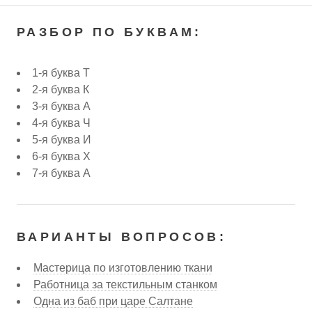
РАЗБОР ПО БУКВАМ:
1-я буква Т
2-я буква К
3-я буква А
4-я буква Ч
5-я буква И
6-я буква Х
7-я буква А
ВАРИАНТЫ ВОПРОСОВ:
Мастерица по изготовлению ткани
Работница за текстильным станком
Одна из баб при царе Салтане