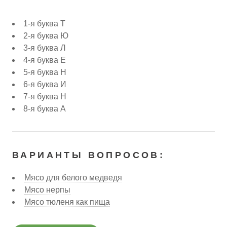
1-я буква Т
2-я буква Ю
3-я буква Л
4-я буква Е
5-я буква Н
6-я буква И
7-я буква Н
8-я буква А
ВАРИАНТЫ ВОПРОСОВ:
Мясо для белого медведя
Мясо нерпы
Мясо тюленя как пища