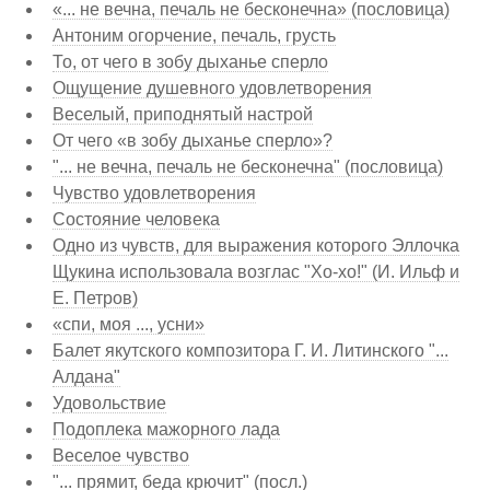
«... не вечна, печаль не бесконечна» (пословица)
Антоним огорчение, печаль, грусть
То, от чего в зобу дыханье сперло
Ощущение душевного удовлетворения
Веселый, приподнятый настрой
От чего «в зобу дыханье сперло»?
"... не вечна, печаль не бесконечна" (пословица)
Чувство удовлетворения
Состояние человека
Одно из чувств, для выражения которого Эллочка
Щукина использовала возглас "Хо-хо!" (И. Ильф и
Е. Петров)
«спи, моя ..., усни»
Балет якутского композитора Г. И. Литинского "...
Алдана"
Удовольствие
Подоплека мажорного лада
Веселое чувство
"... прямит, беда крючит" (посл.)