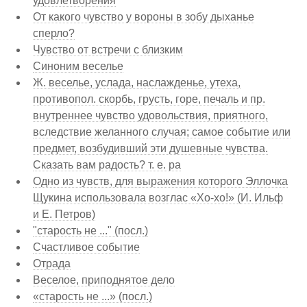
удовлетворения
От какого чувство у вороны в зобу дыханье
сперло?
Чувство от встречи с близким
Синоним веселье
Ж. веселье, услада, наслажденье, утеха,
противопол. скорбь, грусть, горе, печаль и пр.
внутреннее чувство удовольствия, приятного,
вследствие желанного случая; самое событие или
предмет, возбудивший эти душевные чувства.
Сказать вам радость? т. е. ра
Одно из чувств, для выражения которого Эллочка
Щукина использовала возглас «Хо-хо!» (И. Ильф
и Е. Петров)
"старость не ..." (посл.)
Счастливое событие
Отрада
Веселое, приподнятое дело
«старость не ...» (посл.)