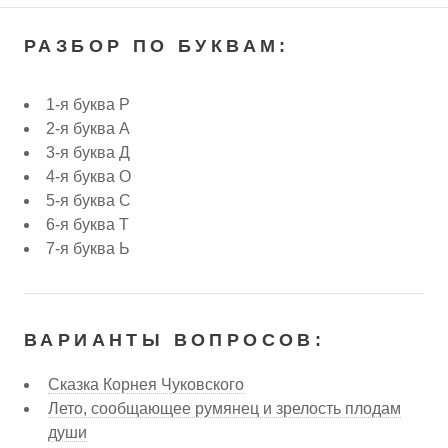
РАЗБОР ПО БУКВАМ:
1-я буква Р
2-я буква А
3-я буква Д
4-я буква О
5-я буква С
6-я буква Т
7-я буква Ь
ВАРИАНТЫ ВОПРОСОВ:
Сказка Корнея Чуковского
Лето, сообщающее румянец и зрелость плодам
души