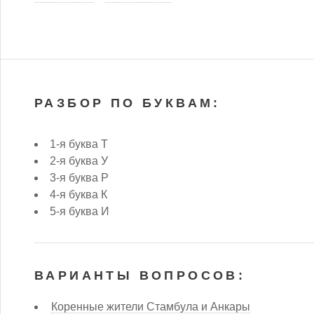
РАЗБОР ПО БУКВАМ:
1-я буква Т
2-я буква У
3-я буква Р
4-я буква К
5-я буква И
ВАРИАНТЫ ВОПРОСОВ:
Коренные жители Стамбула и Анкары