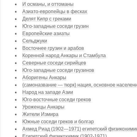
И османы, и оттоманы
Азиато-европейцы в фесках
Делят Кипр с греками
Юго-западные соседи грузин
Европейские азиаты
Сельджуки
Восточнее грузин и арабов
Коренной народ Анкары и Стамбула
Северные соседи сирийцев
Юго-западные соседи грузинов
Аборигены Анкары
(самоназвание — тюрк) нация, основное населен
Народ на западе Азии
Юго-восточные соседи греков
Уроженцы Анкары
Жители Измира
Южные соседи греков и болгар
Ахмед Риад (1902—1971) египетский физикохимик
Египетский физикохимик (1902-1971)