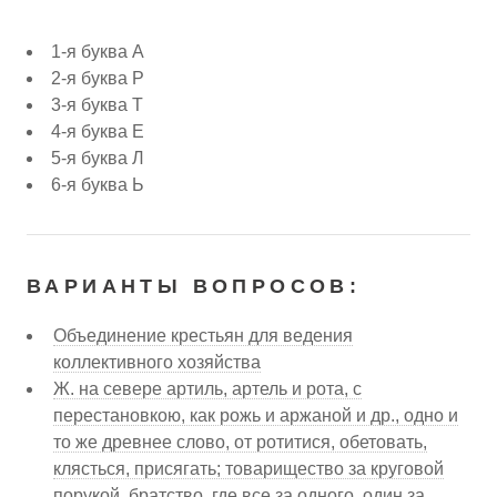
1-я буква А
2-я буква Р
3-я буква Т
4-я буква Е
5-я буква Л
6-я буква Ь
ВАРИАНТЫ ВОПРОСОВ:
Объединение крестьян для ведения
коллективного хозяйства
Ж. на севере артиль, артель и рота, с
перестановкою, как рожь и аржаной и др., одно и
то же древнее слово, от ротитися, обетовать,
клясться, присягать; товарищество за круговой
порукой, братство, где все за одного, один за