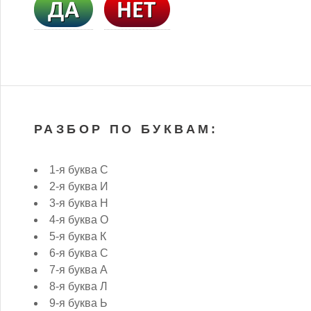
РАЗБОР ПО БУКВАМ:
1-я буква С
2-я буква И
3-я буква Н
4-я буква О
5-я буква К
6-я буква С
7-я буква А
8-я буква Л
9-я буква Ь