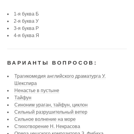
1-я буква Б
2-я буква У
3-я буква Р
4-я буква Я
ВАРИАНТЫ ВОПРОСОВ:
Трагикомедия английского драматурга У.
Шекспира
Ненастье в пустыне
Тайфун
Синоним ураган, тайфун, циклон
Сильный разрушительный ветер
Сильное волнение на море
Стихотворение Н. Некрасова
Опера чешского композитора З. Фибиха