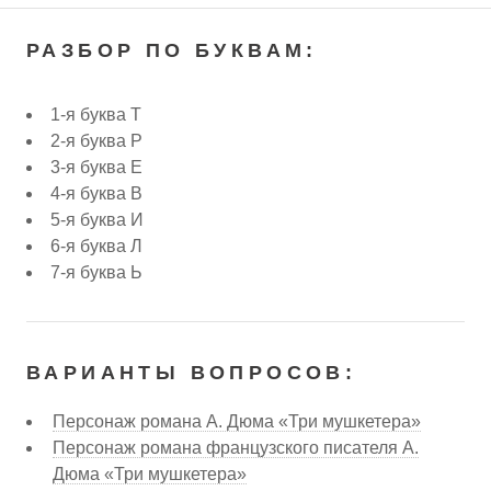
РАЗБОР ПО БУКВАМ:
1-я буква Т
2-я буква Р
3-я буква Е
4-я буква В
5-я буква И
6-я буква Л
7-я буква Ь
ВАРИАНТЫ ВОПРОСОВ:
Персонаж романа А. Дюма «Три мушкетера»
Персонаж романа французского писателя А.
Дюма «Три мушкетера»