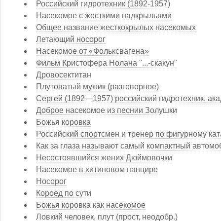
Российский гидротехник (1892-1957)
Насекомое с жесткими надкрыльями
Общее название жесткокрылых насекомых
Летающий носорог
Насекомое от «Фольксвагена»
Фильм Кристофера Нолана "...-скакун"
Дровосектитан
Плутоватый мужик (разговорное)
Сергей (1892—1957) российский гидротехник, ак
Доброе насекомое из песнии Золушки
Божья коровка
Российский спортсмен и тренер по фигурному ка
Как за глаза называют самый компактный автомо
Несостоявшийся жених Дюймовочки
Насекомое в хитиновом панцире
Носорог
Короед по сути
Божья коровка как насекомое
Ловкий человек, плут (прост, неодобр.)