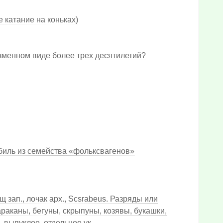
е катание на коньках)
зменном виде более трех десятилетий?
биль из семейства «фольксвагенов»
зап., лочак арх., Scsrabeus. Разряды или
раканы, бегуны, скрыпуны, козявы, букашки,
, выпуклое, отдельное ук