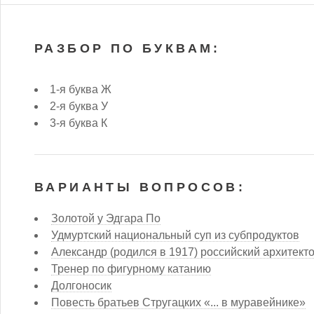
РАЗБОР ПО БУКВАМ:
1-я буква Ж
2-я буква У
3-я буква К
ВАРИАНТЫ ВОПРОСОВ:
Золотой у Эдгара По
Удмуртский национальный суп из субпродуктов
Александр (родился в 1917) российский архитект
Тренер по фигурному катанию
Долгоносик
Повесть братьев Стругацких «... в муравейнике»