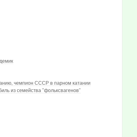
адемик
танию, чемпион СССР в парном катании
биль из семейства "фольксвагенов"