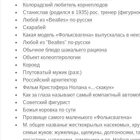
Колорадский любитель корнеплодов
Станислав (родился в 1935) рос. тренер (фигурно
Любой из «Beatles» по-русски
Скарабей
Какая модель «Фольксвагена» выпускалась в неи
Любой из "Beatles" по-русски
Обычное блюдо шакальего рациона
Объект колеоптерологии
Короед
Плутоватый мужик (разг.)
Российский архитектор
Фильм Кристофера Нолана «...-скакун»
Как за глаза называют самый компактный автомо
Советский фигурист
Божья коровка по сути
Прозвище самого маленького «Фольксвагена»
М. общее названье жесткокрылых насекомых, хрущ 
семьи жуков: жужелицы, щелкуны, долгоносики, та
рогастики, навозники, земляники и пр. Небольшое