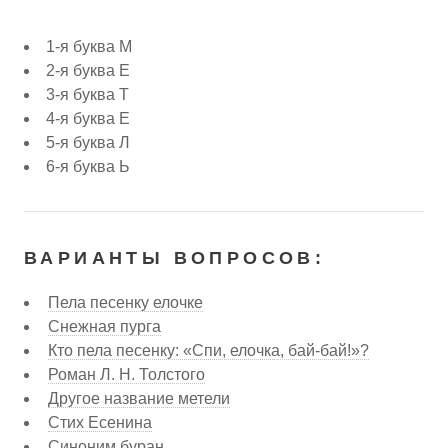
1-я буква М
2-я буква Е
3-я буква Т
4-я буква Е
5-я буква Л
6-я буква Ь
ВАРИАНТЫ ВОПРОСОВ:
Пела песенку елочке
Снежная пурга
Кто пела песенку: «Спи, елочка, бай-бай!»?
Роман Л. Н. Толстого
Другое название метели
Стих Есенина
Синоним буран