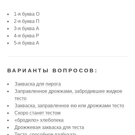
1-я буква О
2-я буква П
3-я буква А
4-я буква Р
5-я буква А
ВАРИАНТЫ ВОПРОСОВ:
Закваска для пирога
Заправленное дрожжами, забродившее жидкое
тесто
Закваска, заправленное ею или дрожжами тесто
Скоро станет тестом
«бродило» хлебопека
Дрожжевая закваска для теста
Тесто, способное разбухать