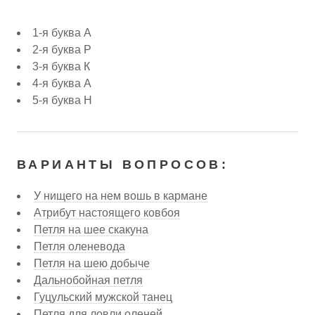
1-я буква А
2-я буква Р
3-я буква К
4-я буква А
5-я буква Н
ВАРИАНТЫ ВОПРОСОВ:
У нищего на нем вошь в кармане
Атрибут настоящего ковбоя
Петля на шее скакуна
Петля оленевода
Петля на шею добыче
Дальнобойная петля
Гуцульский мужской танец
Петля для ловли оленей