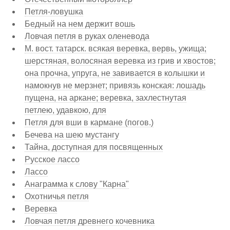
Петля-ловушка
Бедный на нем держит вошь
Ловчая петля в руках оленевода
М. вост. татарск. всякая веревка, вервь, ужища;
шерстяная, волосяная веревка из грив и хвостов;
она прочна, упруга, не завивается в колышки и
намокнув не мерзнет; привязь конская: лошадь
пущена, на аркане; веревка, захлестнутая
петлею, удавкою, для
Петля для вши в кармане (погов.)
Бечева на шею мустангу
Тайна, доступная для посвященных
Русское лассо
Лассо
Анаграмма к слову "Карна"
Охотничья петля
Веревка
Ловчая петля древнего кочевника