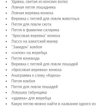
Удавка, свитая из конских волос
Ловчая петля лошадника
Ловчая веревка конюха
Веревка с петлей для ловли животных
Петля для ловли скота
Петля в фамилии сатирика
"бросовая веревка" конюха
Лассо на азиатский манер
"Закидон" ковбоя
«силок» на жеребца
Петля коневода
Веревка с петлей для ловли лошадей
«бросовая веревка» конюха
Анаграмма к слову «Карна»
Петля ковбоя
Петля для ловли лошадей
Ловушка табунщика
«удавка» для жеребца
Какую петлю можно найти в названии одного из