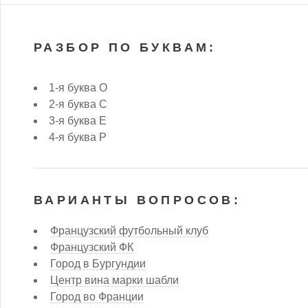
РАЗБОР ПО БУКВАМ:
1-я буква О
2-я буква С
3-я буква Е
4-я буква Р
ВАРИАНТЫ ВОПРОСОВ:
Французский футбольный клуб
Французский ФК
Город в Бургундии
Центр вина марки шабли
Город во Франции