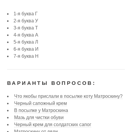
1-я буква Г
2-я буква У
3-я буква Т
4-я буква А
5-я буква Л
6-я буква И
7-я буква Н
ВАРИАНТЫ ВОПРОСОВ:
Что якобы прислали в посылке коту Матроскину?
Черный сапожный крем
В посылке у Матроскина
Мазь для чистки обуви
Черный крем для солдатских сапог
Матроскину от дяди