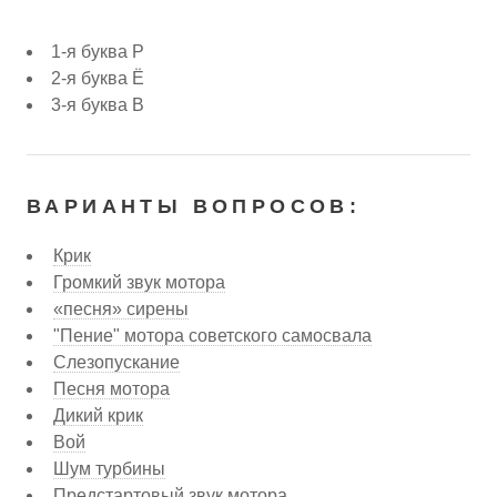
1-я буква Р
2-я буква Ё
3-я буква В
ВАРИАНТЫ ВОПРОСОВ:
Крик
Громкий звук мотора
«песня» сирены
"Пение" мотора советского самосвала
Слезопускание
Песня мотора
Дикий крик
Вой
Шум турбины
Предстартовый звук мотора