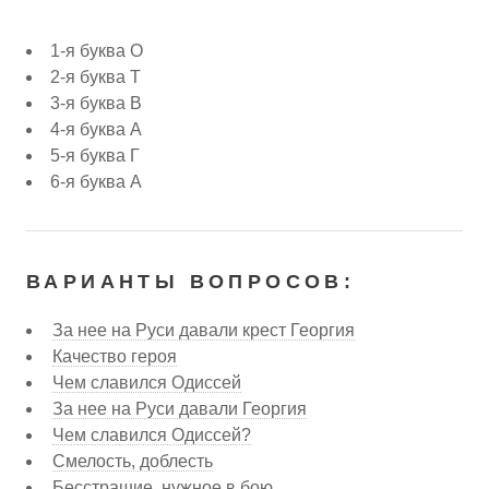
1-я буква О
2-я буква Т
3-я буква В
4-я буква А
5-я буква Г
6-я буква А
ВАРИАНТЫ ВОПРОСОВ:
За нее на Руси давали крест Георгия
Качество героя
Чем славился Одиссей
За нее на Руси давали Георгия
Чем славился Одиссей?
Смелость, доблесть
Бесстрашие, нужное в бою